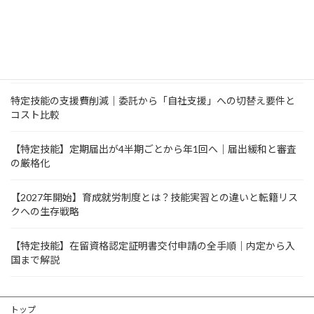
特定技能で「訪問介護」は従事可能？必須となる研修・実務経験
の要件を解説
特定技能の支援費削減｜委託から「自社支援」への切替え要件と
コスト比較
【特定技能】定期届出が4半期ごとから年1回へ｜届出緩和と審査
の厳格化
【2027年開始】育成就労制度とは？技能実習との違いと転籍リス
クへの生存戦略
【特定技能】在留資格認定証明書交付申請の全手順｜内定から入
国まで解説
トップ